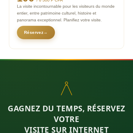
/ 6 500 F CFA
La visite incontournable pour les visiteurs du monde
entier, entre patrimoine culturel, histoire et
panorama exceptionnel. Planifiez votre visite.
Réservez
→
GAGNEZ DU TEMPS, RÉSERVEZ
VOTRE
VISITE SUR INTERNET