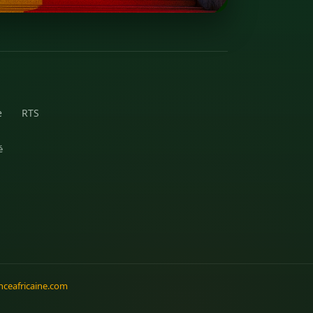
e
RTS
é
ceafricaine.com