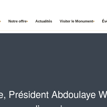
Notre offre
Actualités
Visiter le Monument
Év
▾
▾
▾
e, Président Abdoulaye W