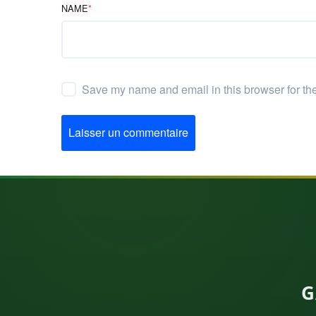
NAME
*
Save my name and email in this browser for th
Laisser un commentaire
G