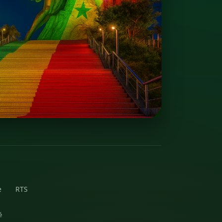
e
RTS
é