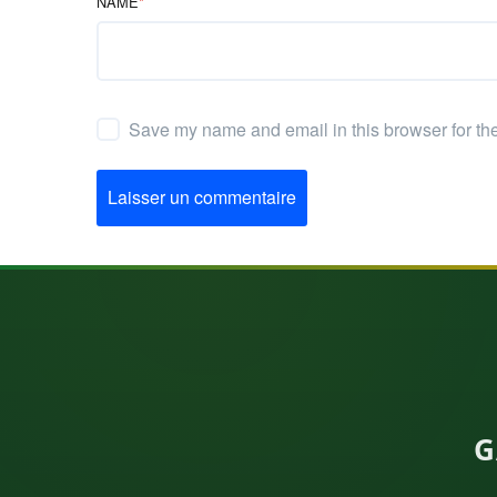
NAME
*
Save my name and email in this browser for th
Laisser un commentaire
G