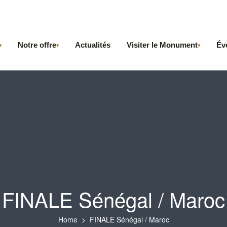
Notre offre
Actualités
Visiter le Monument
Év
▾
▾
▾
FINALE Sénégal / Maroc
Home
FINALE Sénégal / Maroc